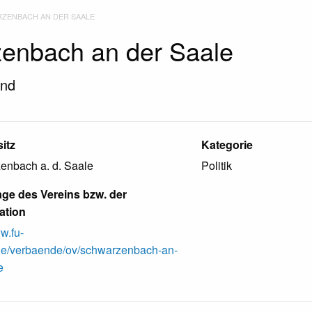
ZENBACH AN DER SAALE
enbach an der Saale
and
itz
Kategorie
enbach a. d. Saale
Politik
e des Vereins bzw. der
ation
ww.fu-
de/verbaende/ov/schwarzenbach-an-
e